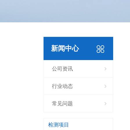
新闻中心
公司资讯
行业动态
常见问题
检测项目