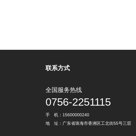
联系方式
全国服务热线
0756-2251115
手 机：15600000240
地 址：广东省珠海市香洲区工北街55号三层