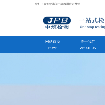
您好！欢迎您访问中频检测官方网站
网站首页
关于我们
HOME
ABOUT US