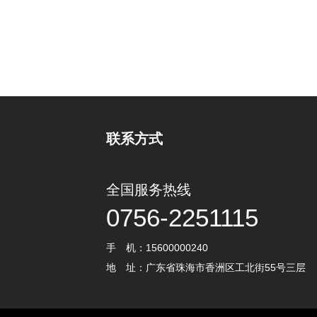
联系方式
全国服务热线
0756-2251115
手 机：15600000240
地 址：广东省珠海市香洲区工北街55号三层