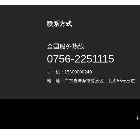
联系方式
全国服务热线
0756-2251115
手 机：15600000240
地 址：广东省珠海市香洲区工北街55号三层
主