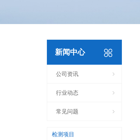
新闻中心
公司资讯
行业动态
常见问题
检测项目