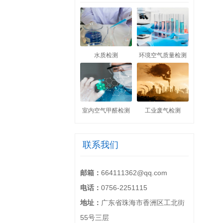
水质检测
环境空气质量检测
室内空气甲醛检测
工业废气检测
联系我们
邮箱：
664111362@qq.com
电话：
0756-2251115
地址：
广东省珠海市香洲区工北街
55号三层