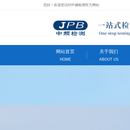
您好！欢迎您访问中频检测官方网站
网站首页
关于我们
HOME
ABOUT US