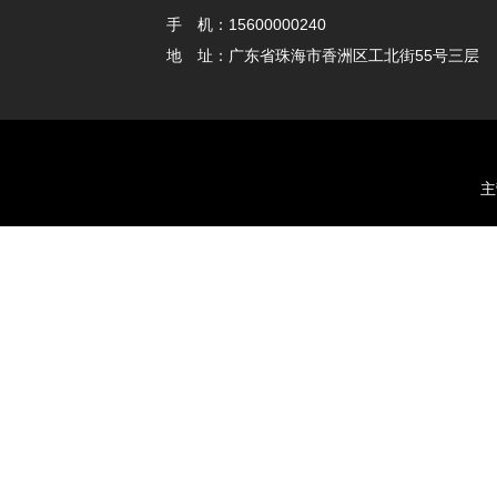
手 机：15600000240
地 址：广东省珠海市香洲区工北街55号三层
主