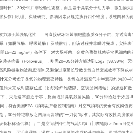
能时长”，30分钟并非经验性凑整，而是基于臭氧分子动力学、微生物
将从作用机理、实证研究、影响因素及规范执行四个维度，系统阐释为何
。
效力源于其强氧化性——可直接破坏细菌细胞壁脂质双分子层、穿透病毒
系（如脱氢酶、呼吸链酶）及核酸链，但该过程并非瞬时完成，实验表明：在
pm（即15–22 mg/m³）条件下，对大肠杆菌、金黄色葡萄球菌等常见细菌
质炎病毒（Poliovirus），则需28–35分钟方能达到Log₄（99.
高风险微生物被彻底清除,又避免过度延长导致臭氧自然衰减效率下降或
设计充分考虑了臭氧的物理衰变特性，臭氧在常温空气中半衰期约为20–4
但尚未完成对隐蔽位点（如织物纤维缝隙、空调滤网褶皱）的渗透扩散
ppm以下，灭活速率趋近于零，反而增加臭氧残留风险，30分钟恰处于浓度
n/L区间，符合美国EPA《消毒副产物控制指南》对空气消毒的安全有效阈值
是，30分钟绝非放之四海而皆准的“一刀切”标准，其实际有效性高度
设备标称值估算）；二是空间密闭性与气流组织（门窗缝隙＞2mm可使有
为氧气，灭活率骤降；湿度＞75%则可能生成羟基自由基，虽增强效力但加速