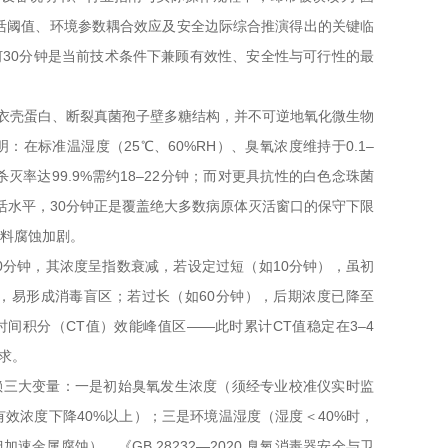
灭活阈值、环境参数耦合效应及安全边际综合推演得出的关键临
30分钟是当前技术条件下兼顾有效性、安全性与可行性的最
衣壳蛋白、断裂真菌孢子壁多糖结构，并不可逆地氧化微生物
标准温湿度（25℃、60%RH）、臭氧浓度维持于0.1–
的杀灭率达99.9%需约18–22分钟；而对更具抗性的白色念珠菌
99%）灭活水平，30分钟正是覆盖绝大多数病原体灭活窗口的保守下限
材料腐蚀加剧。
0分钟，其浓度呈指数衰减，若设定过短（如10分钟），虽初
，易形成消毒盲区；若过长（如60分钟），后期浓度已降至
-时间积分（CT值）效能峰值区——此时累计CT值稳定在3–4
要求。
依赖三大变量：一是初始臭氧发生浓度（须经专业校准仪实时监
效浓度下降40%以上）；三是环境温湿度（湿度＜40%时，
金属腐蚀）。《GB 28232—2020 臭氧消毒器安全与卫