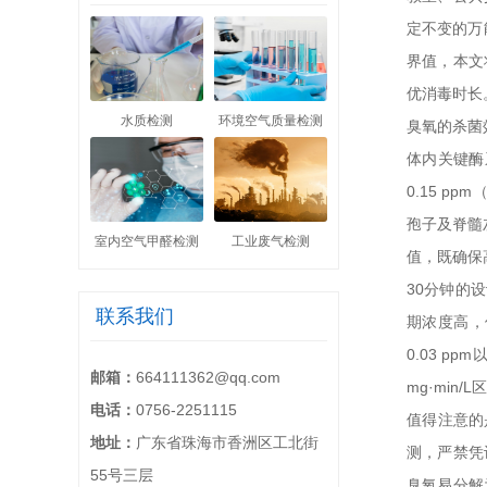
定不变的万
界值，本文
优消毒时长
水质检测
环境空气质量检测
臭氧的杀菌
体内关键酶
0.15 p
孢子及脊髓灰
室内空气甲醛检测
工业废气检测
值，既确保
30分钟的
联系我们
期浓度高，
0.03 
邮箱：
664111362@qq.com
mg·mi
电话：
0756-2251115
值得注意的
地址：
广东省珠海市香洲区工北街
测，严禁凭
55号三层
臭氧易分解