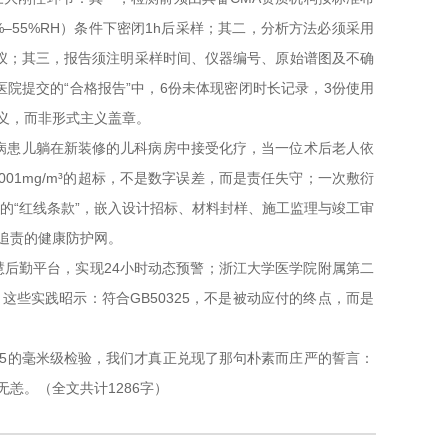
%–55%RH）条件下密闭1h后采样；其二，分析方法必须采用
器速测仪；其三，报告须注明采样时间、仪器编号、原始谱图及不确
医院提交的“合格报告”中，6份未体现密闭时长记录，3份使用
义，而非形式主义盖章。
血病患儿躺在新装修的儿科病房中接受化疗，当一位术后老人依
01mg/m³的超标，不是数字误差，而是责任失守；一次敷衍
门的“红线条款”，嵌入设计招标、材料封样、施工监理与竣工审
追责的健康防护网。
慧后勤平台，实现24小时动态预警；浙江大学医学院附属第二
些实践昭示：符合GB50325，不是被动应付的终点，而是
25的毫米级检验，我们才真正兑现了那句朴素而庄严的誓言：
恙。（全文共计1286字）