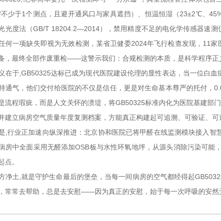
m²不少于1个测点，且避开通风口与家具遮挡）、恒温恒湿（23±2℃、45
光光度法（GB/T 18204.2—2014），禁用精度不足的电化学传感
任何一项缺失即视为无效检测，某省卫健委2024年飞行检查发现，11家
备，最终全部作废重检——这警示我们：合规检测的本质，是科学程序正
义在于,GB50325达标已成为现代医院建设伦理的显性表达，当一位白
持通气，他们交付给医院的不仅是信任，更是对生命基本尊严的托付，0.0
是流程瑕疵，而是人文关怀的溃堤，将GB50325标准内化为医院基建部
并建立病房空气质量年度复测档案，方能真正构建起可追溯、可验证、可
是,行业正加速向纵深推进：北京协和医院已将甲醛在线监测模块接入智
病房中全面采用无醛添加OSB板与水性环氧地坪，从源头消除污染可能，这
起点。
方净土,就是守护生命最后的堡垒，当每一间病房的空气都经得起GB503
，常常去帮助，总是去安慰——因为真正的安慰，始于每一次呼吸的安然无