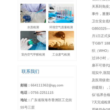
关系到免疫
事件，屡屡
卫生安全底
水质检测
环境空气质量检测
GB503
月1日正式
于GB/T 
织（WHO
室内空气甲醛检测
工业废气检测
过18小时
康不可替代
联系我们
现实中,医
及医用级密
邮箱：
664111362@qq.com
供暖期），污
电话：
0756-2251115
似“临界合格
地址：
广东省珠海市香洲区工北街
7天完成检
55号三层
严格符合G