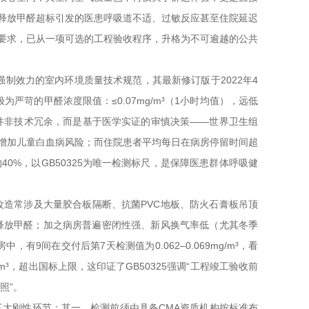
释放甲醛超标引发的医患呼吸道不适、过敏反应甚至住院延迟
技术要求，已从一项可选的工程验收程序，升格为不可逾越的公共
具强制效力的室内环境质量技术规范，其最新修订版于2022年4
苛的甲醛浓度限值：≤0.07mg/m³（1小时均值），远低
双重从严”并非技术冗余，而是基于医学实证的审慎决策——世界卫生组
显著增加儿童白血病风险；而住院患者平均每日在病房停留时间超
0%，以GB50325为唯一检测标尺，是保障医患群体呼吸健
改造常涉及大量胶合板隔断、抗菌PVC地板、防火石膏板吊顶
续释放甲醛；加之病房普遍密闭性强、新风换气率低（尤其冬季
9间在交付后第7天检测值为0.062–0.069mg/m³，看
g/m³，超出国标上限，这印证了GB50325强调“工程竣工验收前
照”。
含三大刚性环节：其一，检测前须由具备CMA资质机构按标准布