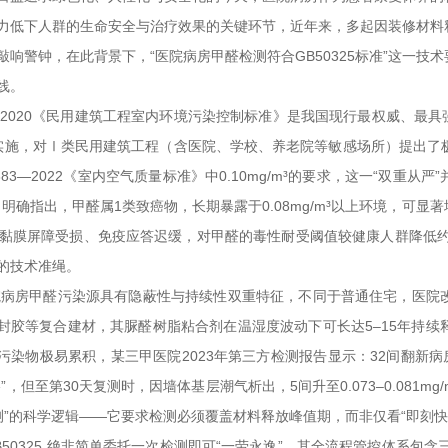
力低下人群的生命安全与治疗效果的关键环节，近年来，多起因装修材料
敲响警钟，在此背景下，“医院病房甲醛检测符合GB50325标准”这一
线。
25—2020《民用建筑工程室内环境污染控制标准》是我国现行最权威、最
实施，对Ⅰ类民用建筑工程（含医院、学校、养老院等敏感场所）提出了极为严
18883—2022《室内空气质量标准》中0.10mg/m³的要求，这一“
）明确指出，甲醛属1类致癌物，长期暴露于0.08mg/m³以上环境，可
，黏膜屏障受损、免疫应答迟缓，对甲醛的毒性耐受阈值较健康人群降低约4
的技术准绳。
院病房甲醛污染源具有隐蔽性与持续性双重特征，不同于普通住宅，医院
封胶等复合建材，其脲醛树脂粘合剂在温湿度波动下可长达5–15年持
染物极易累积，某三甲医院2023年第三方检测报告显示：32间翻新病房中，有
”，但至第30天复测时，因墙体基层潮气析出，5间升至0.073–0.081m
测”的科学逻辑——它要求检测必须覆盖材料释放峰值期，而非仅看“即刻快
B50325,绝非简单委托一次检测即可“一劳永逸”，其全流程管控体系包