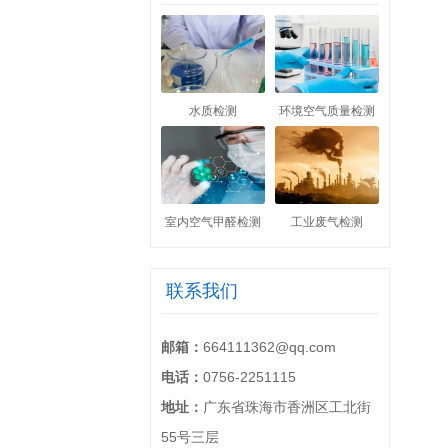
水质检测
环境空气质量检测
室内空气甲醛检测
工业废气检测
联系我们
邮箱：
664111362@qq.com
电话：
0756-2251115
地址：
广东省珠海市香洲区工北街
55号三层